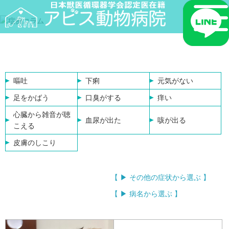
嘔吐
下痢
元気がない
足をかばう
口臭がする
痒い
心臓から雑音が聴
血尿が出た
咳が出る
こえる
皮膚のしこり
【 ▶ その他の症状から選ぶ 】
【 ▶ 病名から選ぶ 】