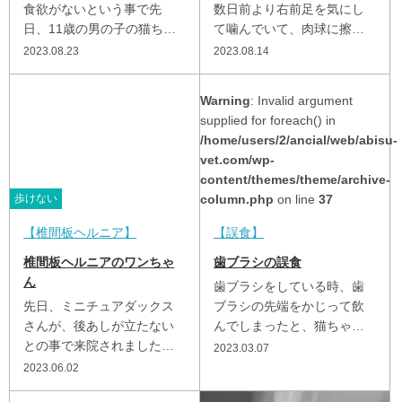
食欲がないという事で先
数日前より右前足を気にし
日、11歳の男の子の猫ちゃ
て噛んでいて、肉球に擦り
んが来院されました。 検査
傷のようなものがあるとい
2023.08.23
2023.08.14
して、調べてみると、小さ
うことで来院されました。
い胆石がいくつかあり、そ
初回診察時には、肉球に並
Warning
: Invalid argument
の胆石が...
んでしこ...
supplied for foreach() in
/home/users/2/ancial/web/abisu-
vet.com/wp-
content/themes/theme/archive-
歩けない
column.php
on line
37
椎間板ヘルニア
誤食
椎間板ヘルニアのワンちゃ
歯ブラシの誤食
ん
歯ブラシをしている時、歯
先日、ミニチュアダックス
ブラシの先端をかじって飲
さんが、後あしが立たない
んでしまったと、猫ちゃん
との事で来院されました。
が来院されました。 数回、
2023.03.07
前日の夜から様子がおかし
吐いているとの事で、検査
2023.06.02
く、夜間の動物病院にかか
をすると胃の中にあるよう