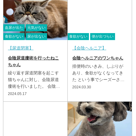
血尿が出た
元気がない
食欲がない
尿が出ない
食欲がない
便が出づらい
尿道閉塞
会陰ヘルニア
会陰尿道瘻術を行ったねこ
会陰ヘルニアのワンちゃん
ちゃん
排便時のいきみ、しぶりが
繰り返す尿道閉塞を起こす
あり、食欲がなくなってき
猫ちゃんに対し、会陰尿道
た という事でシーズーさん
瘻術を行いました。 会陰尿
が来院されました。 診察し
2024.03.30
道瘻術は、雄猫ちゃんのペ
てみると、会陰ヘルニアで
2024.05.17
ニスを切除し、雌猫ちゃん
した...
のような尿道に作り直す手
術です。...