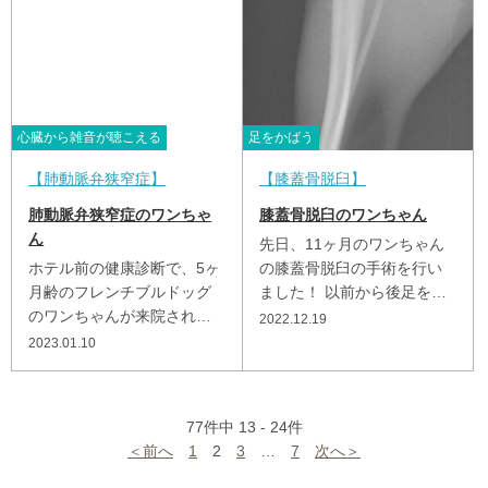
り、次の日の 朝イチで来
でしたの...
院...
心臓から雑音が聴こえる
足をかばう
肺動脈弁狭窄症
膝蓋骨脱臼
肺動脈弁狭窄症のワンちゃ
膝蓋骨脱臼のワンちゃん
ん
先日、11ヶ月のワンちゃん
ホテル前の健康診断で、5ヶ
の膝蓋骨脱臼の手術を行い
月齢のフレンチブルドッグ
ました！ 以前から後足をケ
のワンちゃんが来院され、
ンケンしたりするとの事
2022.12.19
胸の音を聞いたところ、心
で、診察をしたところ、 膝
2023.01.10
臓に雑音があり検査したと
蓋骨脱臼（後ろ足の膝のお...
ころ、肺動脈弁狭窄症とい
う事が...
77件中 13 - 24件
＜前へ
1
2
3
…
7
次へ＞