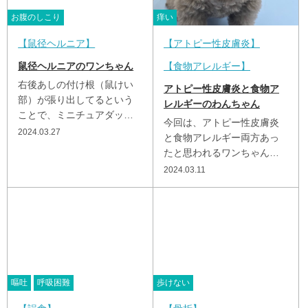
お腹のしこり
痒い
鼠径ヘルニア
アトピー性皮膚炎
鼠径ヘルニアのワンちゃん
食物アレルギー
右後あしの付け根（鼠けい
アトピー性皮膚炎と食物ア
部）が張り出してるという
レルギーのわんちゃん
ことで、ミニチュアダック
今回は、アトピー性皮膚炎
スのワンちゃんが 来院され
2024.03.27
と食物アレルギー両方あっ
ました。 診断は、鼠径（そ
たと思われるワンちゃんで
けい）ヘルニアでした。...
す。 元々は、足先をよく舐
2024.03.11
める、なんかストレスがあ
った時によく...
嘔吐
呼吸困難
歩けない