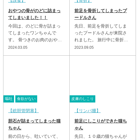
誤食
骨折
おやつの骨がのどに詰まっ
前足を骨折してしまったプ
てしまいました！！
ードルさん
今回は、のどに骨が詰まっ
先日、前足を骨折してしま
てしまったワンちゃんで
ったプードルさんが来院さ
す。 骨つきのお肉のおやつ
れました。 旅行中に骨折し
を食べたのち、嘔吐したと
てしまったようで、急いで
2024.03.05
2023.09.05
ころ苦しそうとの事。 レン
戻ってこられて受診されま
トゲンをとると、通常ない
した。 レントゲンをとっ
も...
た...
嘔吐
食欲がない
皮膚のしこり
総胆管閉塞
リンパ腫
胆石が詰まってしまった猫
前足にしこりができた猫ち
ちゃん
ゃん
前の日から、吐いていて、
先日、１０歳の猫ちゃんが