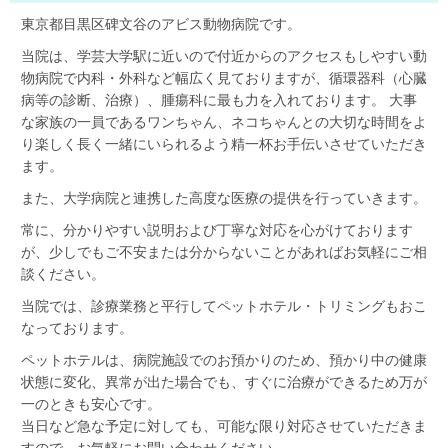
東京都目黒区碑文谷のアビス動物病院です。
当院は、学芸大学駅に近いので付近からのアクセスもしやすい動
物病院で内科・外科など幅広く見ておりますが、循環器科（心臓
病等の診断、治療）、腫瘍科に最も力を入れております。 大事
な家族の一員であるワンちゃん、ネコちゃんとの大切な時間をよ
り楽しく長く一緒にいられるよう精一杯お手伝いさせていただき
ます。
また、大学病院と連携した高度な医療の提供を行っていきます。
常に、分かりやすい説明および丁寧な対応を心がけております
が、少しでもご不安または分からないことがあればお気軽にご相
談ください。
当院では、診療業務と平行してペットホテル・トリミングもおこ
なっております。
ペットホテルは、病院施設でのお預かりのため、預かり中の健康
状態に変化、異常が出た場合でも、すぐに治療ができるため万が
一のときも安心です。
当日など急な予定に対しても、可能な限り対応させていただきま