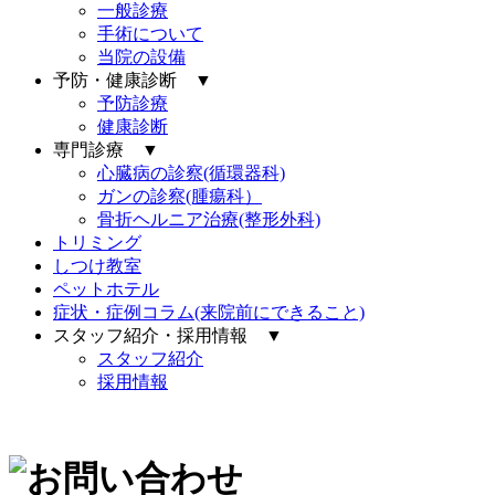
一般診療
手術について
当院の設備
予防・健康診断 ▼
予防診療
健康診断
専門診療 ▼
心臓病の診察(循環器科)
ガンの診察(腫瘍科）
骨折ヘルニア治療(整形外科)
トリミング
しつけ教室
ペットホテル
症状・症例コラム(来院前にできること)
スタッフ紹介・採用情報 ▼
スタッフ紹介
採用情報