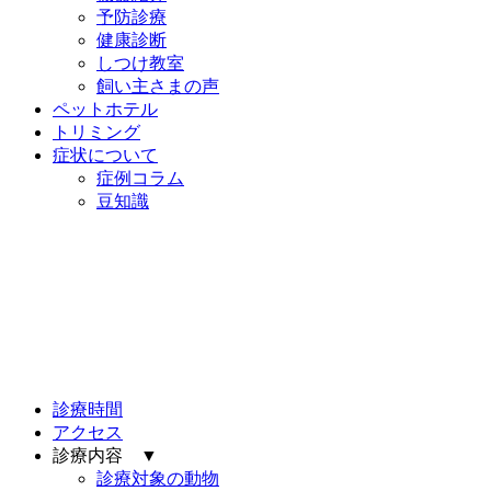
予防診療
健康診断
しつけ教室
飼い主さまの声
ペットホテル
トリミング
症状について
症例コラム
豆知識
診療時間
アクセス
診療内容 ▼
診療対象の動物