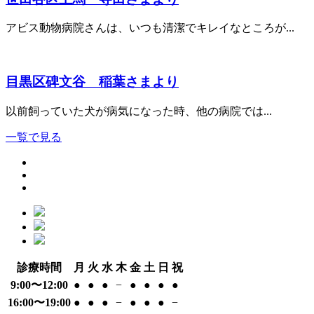
アビス動物病院さんは、いつも清潔でキレイなところが...
目黒区碑文谷 稲葉さまより
以前飼っていた犬が病気になった時、他の病院では...
一覧で見る
診療時間
月
火
水
木
金
土
日
祝
9:00〜12:00
●
●
●
−
●
●
●
●
16:00〜19:00
●
●
●
−
●
●
●
−