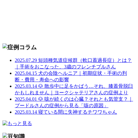
2025.07.29
短頭種気道症候群（軟口蓋過長症）とは？
｜手術をおこなった、3歳のフレンチブルさん
2025.04.15
犬の会陰ヘルニア｜初期症状・手術の判
断・費用・寿命への影響
2025.03.14
🐶 散歩中に足をかばう…それ、膝蓋骨脱臼
かもしれません｜ヨークシャテリアさんの症例より
2025.04.01
🐶 咳が続くのは心臓？それとも気管支？｜
プードルさんの症例から見る「咳の原因」
2025.03.14
寝ている間に失神するチワワちゃん