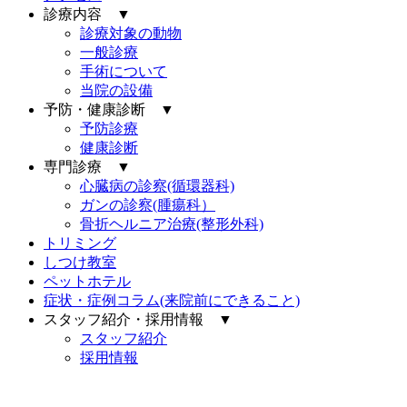
診療内容 ▼
診療対象の動物
一般診療
手術について
当院の設備
予防・健康診断 ▼
予防診療
健康診断
専門診療 ▼
心臓病の診察(循環器科)
ガンの診察(腫瘍科）
骨折ヘルニア治療(整形外科)
トリミング
しつけ教室
ペットホテル
症状・症例コラム(来院前にできること)
スタッフ紹介・採用情報 ▼
スタッフ紹介
採用情報