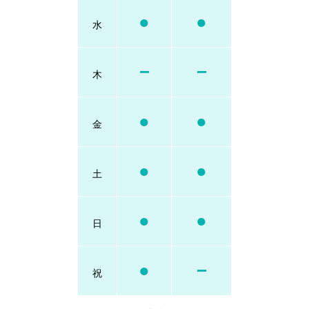
●
●
水
−
−
木
●
●
金
●
●
土
●
●
日
●
−
祝