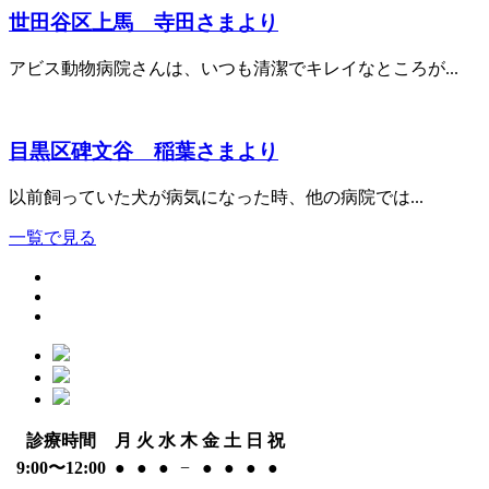
世田谷区上馬 寺田さまより
アビス動物病院さんは、いつも清潔でキレイなところが...
目黒区碑文谷 稲葉さまより
以前飼っていた犬が病気になった時、他の病院では...
一覧で見る
診療時間
月
火
水
木
金
土
日
祝
9:00〜12:00
●
●
●
−
●
●
●
●