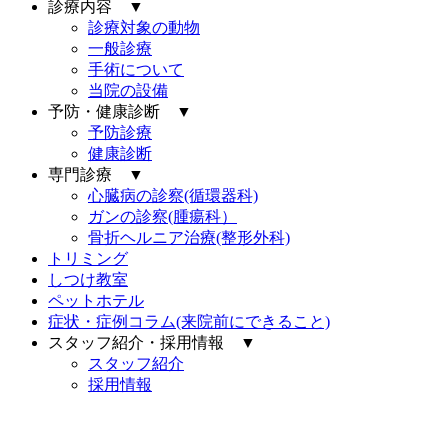
診療内容 ▼
診療対象の動物
一般診療
手術について
当院の設備
予防・健康診断 ▼
予防診療
健康診断
専門診療 ▼
心臓病の診察(循環器科)
ガンの診察(腫瘍科）
骨折ヘルニア治療(整形外科)
トリミング
しつけ教室
ペットホテル
症状・症例コラム(来院前にできること)
スタッフ紹介・採用情報 ▼
スタッフ紹介
採用情報