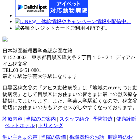
日本獣医循環器学会認定医在籍
〒152-0003 東京都目黒区碑文谷２丁目１０−２１ ディアハ
イム碑文谷
TEL.03-6451-0801
最寄り駅は学芸大学駅になります
目黒区碑文谷の『アビス動物病院』は「地域のかかりつけ動
物病院」として目黒区にお住まいの皆さまに最上の獣医療を
提供してまいります。また、学芸大学駅近くなので、碑文谷
近辺にお住まいの方もアクセスがしやすくなっております。
診療内容
|
当院のご案内
|
スタッフ紹介
|
予防診療
|
健康診断
|
ペットホテル
|
トリミング
飼い主さまの声
|
当院の設備
|
循環器科のお話
|
腫瘍科のお