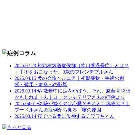
2025.07.29
短頭種気道症候群（軟口蓋過長症）とは？
｜手術をおこなった、3歳のフレンチブルさん
2025.04.15
犬の会陰ヘルニア｜初期症状・手術の判
断・費用・寿命への影響
2025.03.14
🐶 散歩中に足をかばう…それ、膝蓋骨脱臼
かもしれません｜ヨークシャテリアさんの症例より
2025.04.01
🐶 咳が続くのは心臓？それとも気管支？｜
プードルさんの症例から見る「咳の原因」
2025.03.14
寝ている間に失神するチワワちゃん