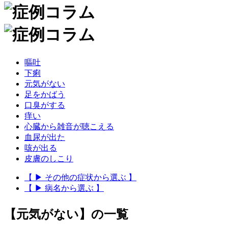
嘔吐
下痢
元気がない
足をかばう
口臭がする
痒い
心臓から雑音が聴こえる
血尿が出た
咳が出る
皮膚のしこり
【 ▶ その他の症状から選ぶ 】
【 ▶ 病名から選ぶ 】
【元気がない】の一覧